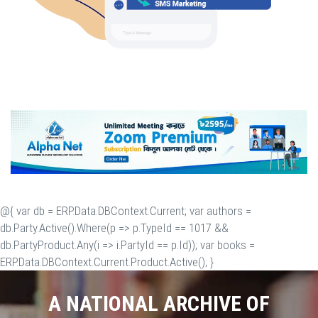
@{ var db = ERP.Data.DBContext.Current; var authors =
db.Party.Active().Where(p => p.TypeId == 1017 &&
db.PartyProduct.Any(i => i.PartyId == p.Id)); var books =
ERP.Data.DBContext.Current.Product.Active(); }
A NATIONAL ARCHIVE OF