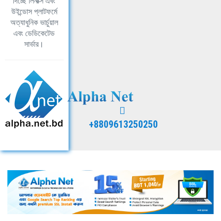
দিচ্ছে লিনাক্স এবং
উইন্ডোস প্লাটফর্মে
অত্যাধুনিক ভার্চুয়াল
এবং ডেডিকেটেড
সার্ভার।
+8809613250250