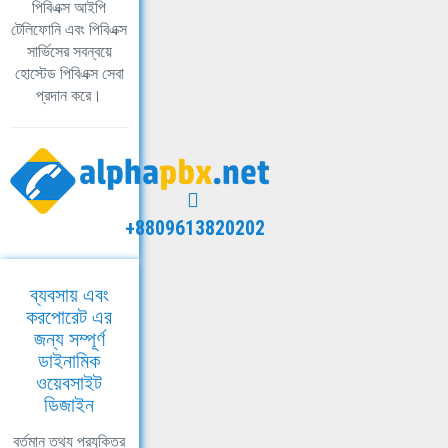
পিবিএক্স আইপি
টেলিফোনি এবং পিবিএক্স
সার্ভিসের সবন্বয়ে
হোস্টেড পিবিএক্স সেবা
প্রদান করে।
+8809613820202
ব্যবসায় এবং
করপোরেট এর
জন্য সম্পূর্ণ
ডাইনামিক
ওয়েবসাইট
ডিজাইন
বর্তমান তথ্য প্রযুক্তির