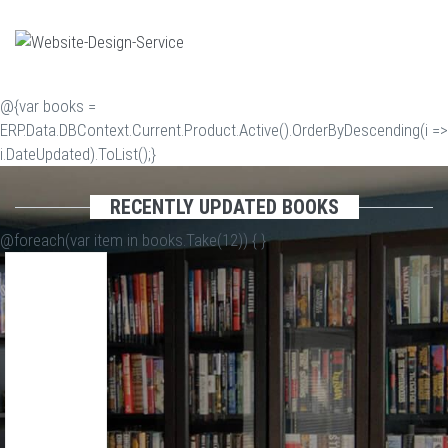
@{var books =
ERP.Data.DBContext.Current.Product.Active().OrderByDescending(i =>
i.DateUpdated).ToList();}
RECENTLY UPDATED BOOKS
@foreach(var item in books.Take(12)) {
}