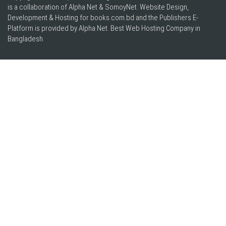
is a collaboration of Alpha Net & SomoyNet.
Website Design
,
Development & Hosting for books.com.bd and the Publishers E-
Platform is provided by Alpha Net. Best
Web Hosting Company in
Bangladesh
.