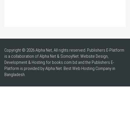
Copyright © 2026 Alpha Net, All rights reserved. Publishers E-Platform
is a collaboration of Alpha Net & SomoyNet.
Website Design
,
Development & Hosting for books.com.bd and the Publishers E-
Platform is provided by Alpha Net. Best
Web Hosting Company in
Bangladesh
.