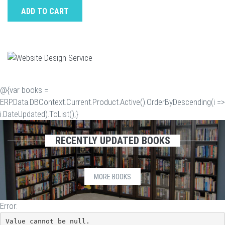
ADD TO CART
@{var books =
ERP.Data.DBContext.Current.Product.Active().OrderByDescending(i =>
i.DateUpdated).ToList();}
RECENTLY UPDATED BOOKS
MORE BOOKS
Error:
Value cannot be null.
