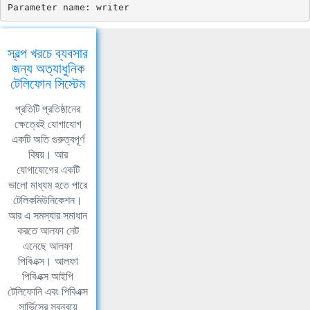
Parameter name: writer
স্বল্প খরচে ব্যবসার
জন্য অত্যাধুনিক
টেলিফোন সিস্টেম
প্রতিটি প্রতিষ্ঠানের
ক্ষেত্রেই যোগাযোগ
একটি অতি গুরুত্বপূর্ণ
বিষয়। আর
যোগাযোগের একটি
ভালো মাধ্যম হতে পারে
টেলিকমিউনিকেশন।
আর এ সমস্যার সমাধান
করতে আলফা নেট
এনেছে আলফা
পিবিএক্স। আলফা
পিবিএক্স আইপি
টেলিফোনি এবং পিবিএক্স
সার্ভিসের সবন্বয়ে