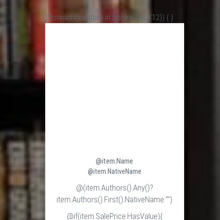
@foreach(var item in books.Take(12)) {
}
@item.Name
@item.NativeName
@(item.Authors().Any()?
item.Authors().First().NativeName:"")
@if(item.SalePrice.HasValue){