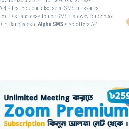
easy-to-use SMS API for developers. Easy
& Websites. You can also send SMS messages
rd). Fast and easy to use SMS Gateway for School,
O in Bangladesh.
Alpha SMS
also offers API