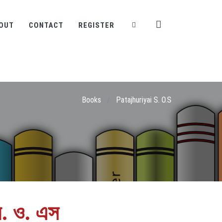
OUT
CONTACT
REGISTER
Books
/
Patajhuriyai S. O.S
স. ও. এস