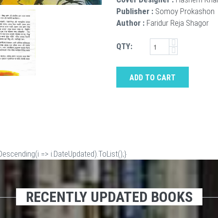
Publisher :
Somoy Prokashon
Author :
Faridur Reja Shagor
QTY:
ADD TO CART
scending(i => i.DateUpdated).ToList();}
RECENTLY UPDATED BOOKS