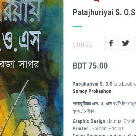
Patajhuriyai S. O.S
BDT 75.00
Patajhuriyai S. O.S
is a book w
Somoy Prokashon
.
পাতাঝুরিয়ায় এস. ও. এস
বইটি লিখেছে
মূল্য 75 টাকা।
Graphic Design :
Mutual Graphi
Printer :
Salmani Printers
Cover Designer :
Hashem Kha