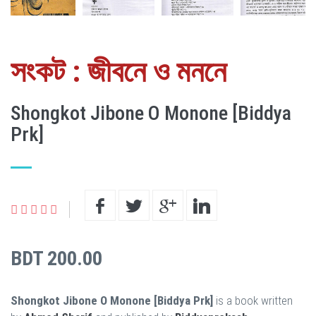
সংকট : জীবনে ও মননে
Shongkot Jibone O Monone [Biddya
Prk]
BDT 200.00
Shongkot Jibone O Monone [Biddya Prk]
is a book written