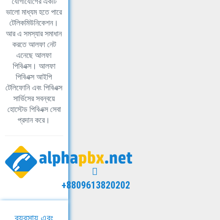
যোগাযোগের একটি
ভালো মাধ্যম হতে পারে
টেলিকমিউনিকেশন।
আর এ সমস্যার সমাধান
করতে আলফা নেট
এনেছে আলফা
পিবিএক্স। আলফা
পিবিএক্স আইপি
টেলিফোনি এবং পিবিএক্স
সার্ভিসের সবন্বয়ে
হোস্টেড পিবিএক্স সেবা
প্রদান করে।
+8809613820202
ব্যবসায় এবং