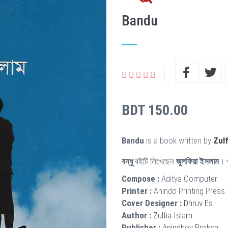
Bandu
BDT 150.00
Bandu
is a book written by
Zulf
বন্ধু
বইটি লিখেছেন
জুলফিয়া ইসলাম
। 
Compose :
Aditya Computer
Printer :
Anindo Printing Press
Cover Designer :
Dhruv Es
Author :
Zulfia Islam
Publisher :
Anindhoy Proksh