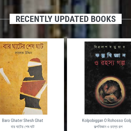
RECENTLY UPDATED BOOKS
olpobiggan O Rohosso Golpo
Onongo Rongo
কল্পবিজ্ঞান ও রহস্য গল্প
অনঙ্গ রঙ্গ