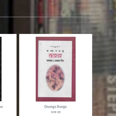
Ojogor (Okhondo)
অজগর