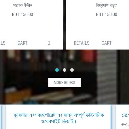
বিপ্রদাশ বড়ুয়া
মোস্তফা মীর
BDT 150.00
BDT 200.00
ILS
CART
DETAILS
CART
MORE BOOKS
ব্যবসায় এবং করপোরেট এর জন্য সম্পূর্ণ ডাইনামিক
দেশ
ওয়েবসাইট ডিজাইন
দীর্