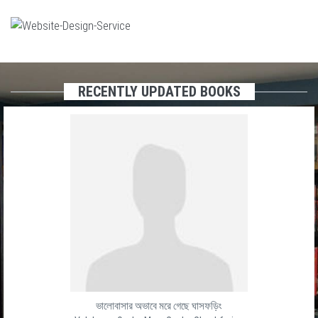
RECENTLY UPDATED BOOKS
ভালোবাসার অভাবে মরে গেছে ঘাসফড়িং