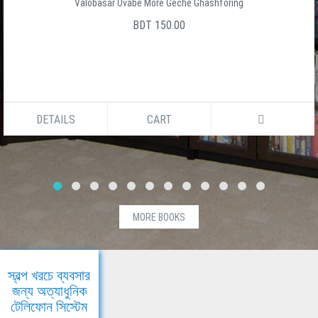
Valobasar Ovabe More Geche Ghashforing
BDT 150.00
DETAILS
CART
MORE BOOKS
স্বল্প খরচে ব্যবসার
জন্য অত্যাধুনিক
টেলিফোন সিস্টেম