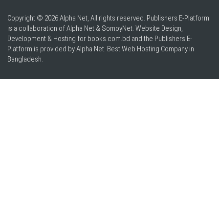
Copyright © 2026 Alpha Net, All rights reserved. Publishers E-Platform
is a collaboration of Alpha Net & SomoyNet.
Website Design
,
Development & Hosting for books.com.bd and the Publishers E-
Platform is provided by Alpha Net. Best
Web Hosting Company in
Bangladesh
.