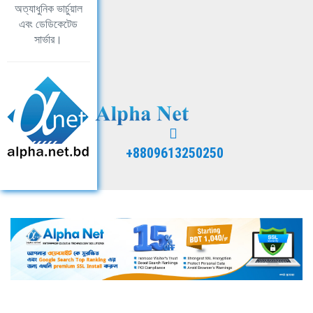
অত্যাধুনিক ভার্চুয়াল
এবং ডেডিকেটেড
সার্ভার।
+8809613250250