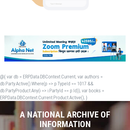
@{ var db = ERP.Data.DBContext.Current; var authors =
db.Party.Active().Where(p => p.TypeId == 1017 &&
db.PartyProduct.Any(i => i.PartyId == p.Id)); var books =
ERP.Data.DBContext.Current.Product.Active(); }
A NATIONAL ARCHIVE OF
INFORMATION