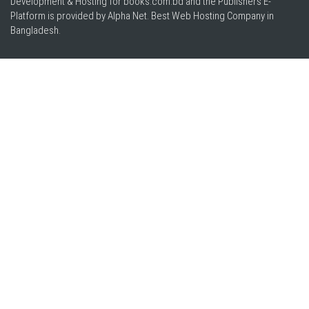
Development & Hosting for books.com.bd and the Publishers E-
Platform is provided by Alpha Net. Best
Web Hosting Company in
Bangladesh
.