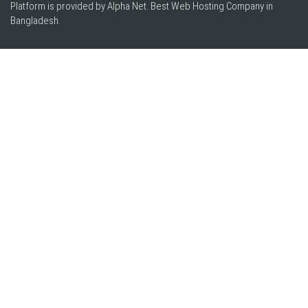
Platform is provided by Alpha Net. Best
Web Hosting Company in
Bangladesh
.