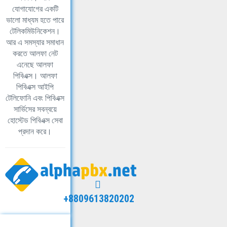
যোগাযোগের একটি
ভালো মাধ্যম হতে পারে
টেলিকমিউনিকেশন।
আর এ সমস্যার সমাধান
করতে আলফা নেট
এনেছে আলফা
পিবিএক্স। আলফা
পিবিএক্স আইপি
টেলিফোনি এবং পিবিএক্স
সার্ভিসের সবন্বয়ে
হোস্টেড পিবিএক্স সেবা
প্রদান করে।
+8809613820202