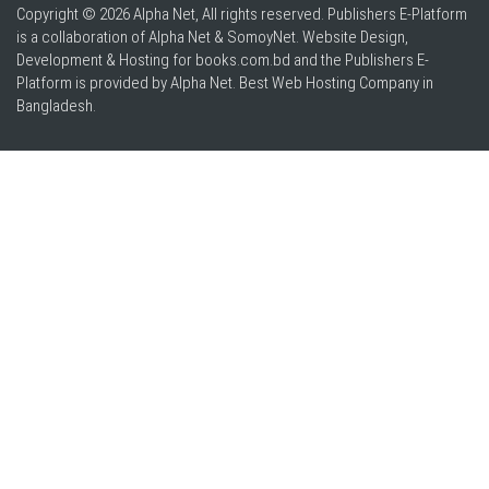
Copyright © 2026 Alpha Net, All rights reserved. Publishers E-Platform
is a collaboration of Alpha Net & SomoyNet.
Website Design
,
Development & Hosting for books.com.bd and the Publishers E-
Platform is provided by Alpha Net. Best
Web Hosting Company in
Bangladesh
.