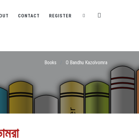
OUT
CONTACT
REGISTER
Books
/
O Bandhu Kazolvomra
োমরা