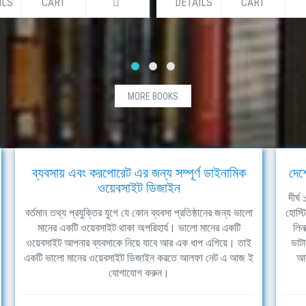
ILS
CART
DETAILS
CART
MORE BOOKS
ব্যবসায় এবং করপোরেট এর জন্য সম্পূর্ণ ডাইনামিক
দেশ
ওয়েবসাইট ডিজাইন
দীর্
বর্তমান তথ্য প্রযুক্তির যুগে যে কোন ব্যবসা প্রতিষ্ঠানের জন্য ভালো
হোস্ট
মানের একটি ওয়েবসাইট থাকা অপরিহার্য। ভালো মানের একটি
লিন
ওয়েবসাইট আপনার ব্যবসাকে নিয়ে যাবে আর এক ধাপ এগিয়ে। তাই
ডাটা
একটি ভালো মানের ওয়েবসাইট ডিজাইন করতে আলফা নেট এ আজ ই
আল
যোগাযোগ করুন।