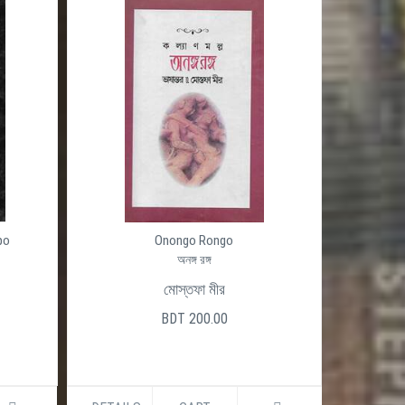
po
Onongo Rongo
অনঙ্গ রঙ্গ
মোস্তফা মীর
BDT 200.00