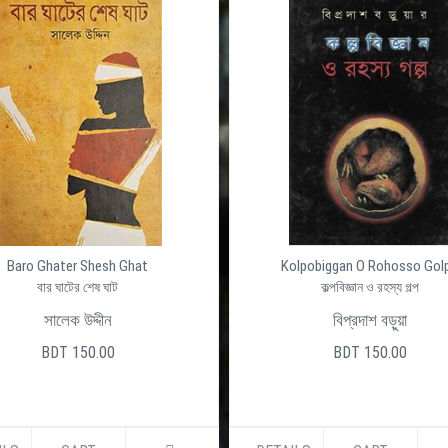
Baro Ghater Shesh Ghat
Kolpobiggan O Rohosso Gol
বার ঘাটের শেষ ঘাট
কল্পবিজ্ঞান ও রহস্য গল্প
সালেক উদ্দীন
বিপ্রদাশ বড়ুয়া
BDT 150.00
BDT 150.00