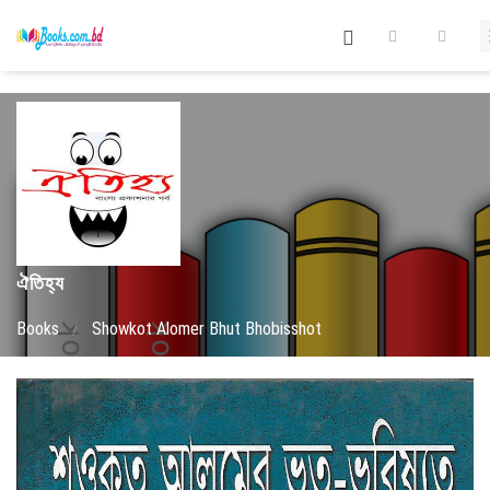
ঐতিহ্য
Books
/
Showkot Alomer Bhut Bhobisshot