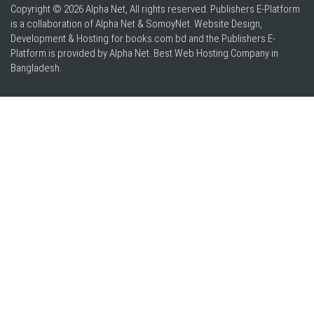
Copyright © 2026 Alpha Net, All rights reserved. Publishers E-Platform
is a collaboration of Alpha Net & SomoyNet.
Website Design
,
Development & Hosting for books.com.bd and the Publishers E-
Platform is provided by Alpha Net. Best
Web Hosting Company in
Bangladesh
.