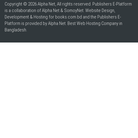
Copyright © 2026 Alpha Net, All rights reserved. Publishers E-Platform
is a collaboration of Alpha Net & SomoyNet.
Website Design
,
Development & Hosting for books.com.bd and the Publishers E-
Platform is provided by Alpha Net. Best
Web Hosting Company in
Bangladesh
.