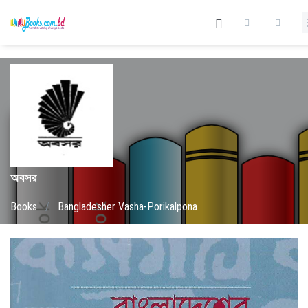
অবসর
Books
/
Bangladesher Vasha-Porikalpona