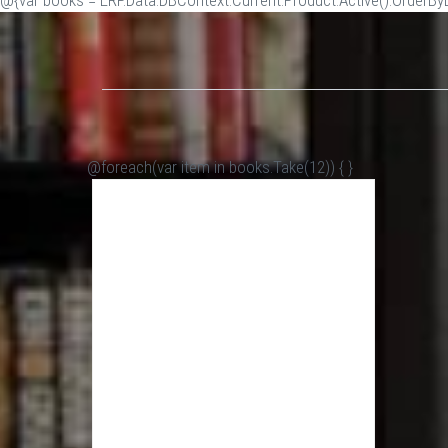
@{var books = ERP.Data.DBContext.Current.Product.Active().OrderByDe
@foreach(var item in books.Take(12)) {
}