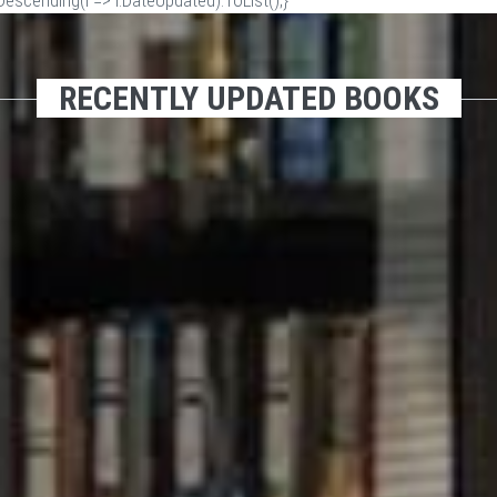
scending(i => i.DateUpdated).ToList();}
RECENTLY UPDATED BOOKS