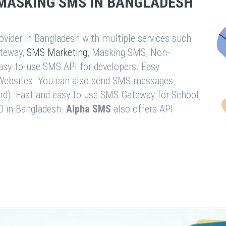
MASKING SMS IN BANGLADESH
vider in Bangladesh with multiple services such
teway,
SMS Marketing
, Masking SMS, Non-
easy-to-use SMS API for developers. Easy
& Websites. You can also send SMS messages
rd). Fast and easy to use SMS Gateway for School,
O in Bangladesh.
Alpha SMS
also offers API