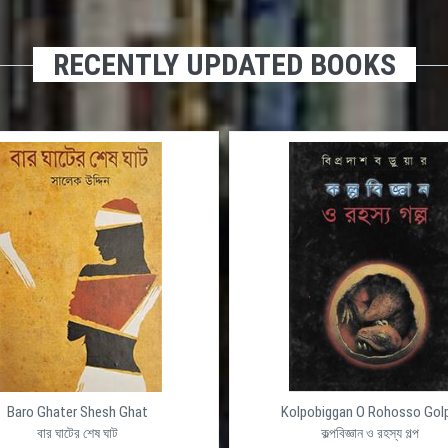
RECENTLY UPDATED BOOKS
Baro Ghater Shesh Ghat
Kolpobiggan O Rohosso Gol
বার ঘাটের শেষ ঘাট
কল্পবিজ্ঞান ও রহস্য গল্প