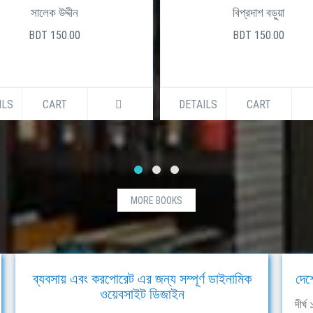
সালেক উদ্দীন
বিপ্রদাশ বড়ুয়া
BDT 150.00
BDT 150.00
ILS
CART
DETAILS
CART
MORE BOOKS
ব্যবসায় এবং করপোরেট এর জন্য সম্পূর্ণ ডাইনামিক
দেশ
ওয়েবসাইট ডিজাইন
দীর্