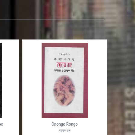
po
Onongo Rongo
অনঙ্গ রঙ্গ