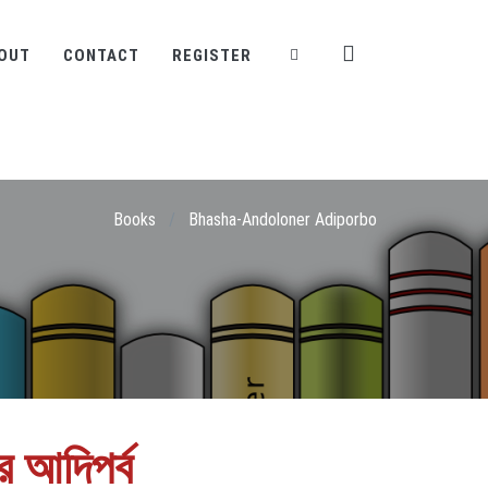
OUT
CONTACT
REGISTER
Books
/
Bhasha-Andoloner Adiporbo
র আদিপর্ব