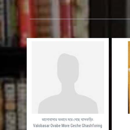
ভালোবাসার অভাবে মরে গেছে ঘাসফড়িং
Valobasar Ovabe More Geche Ghashforing