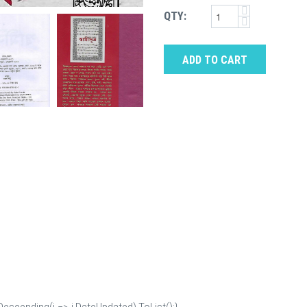
QTY:
ADD TO CART