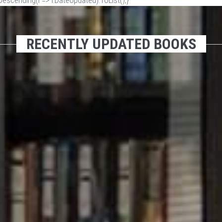
scending(i => i.DateUpdated).ToList();}
RECENTLY UPDATED BOOKS