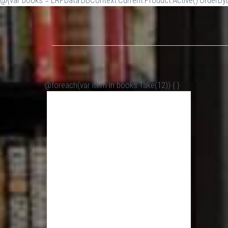
@{var books = ERP.Data.DBContext.Current.Product.Active().OrderByDe
@foreach(var item in books.Take(12)) {
}