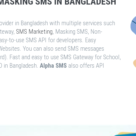
MASKING SMS IN BANGLADESH
vider in Bangladesh with multiple services such
teway,
SMS Marketing
, Masking SMS, Non-
easy-to-use SMS API for developers. Easy
& Websites. You can also send SMS messages
rd). Fast and easy to use SMS Gateway for School,
O in Bangladesh.
Alpha SMS
also offers API