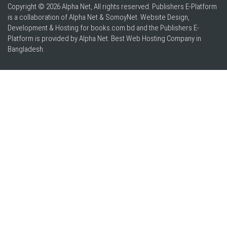
Copyright © 2026 Alpha Net, All rights reserved. Publishers E-Platform
is a collaboration of Alpha Net & SomoyNet.
Website Design
,
Development & Hosting for books.com.bd and the Publishers E-
Platform is provided by Alpha Net. Best
Web Hosting Company in
Bangladesh
.