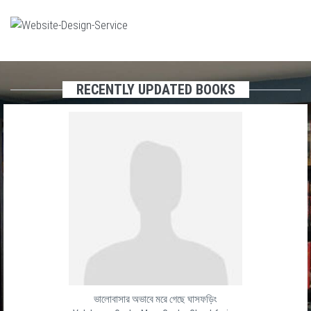
RECENTLY UPDATED BOOKS
ভালোবাসার অভাবে মরে গেছে ঘাসফড়িং