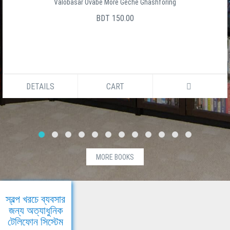
Valobasar Ovabe More Geche Ghashforing
BDT 150.00
DETAILS
CART
MORE BOOKS
স্বল্প খরচে ব্যবসার
জন্য অত্যাধুনিক
টেলিফোন সিস্টেম