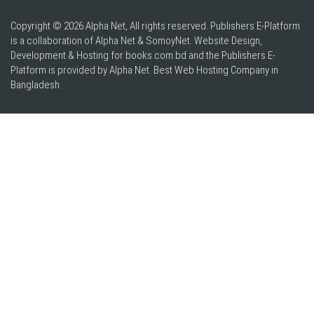
Copyright © 2026 Alpha Net, All rights reserved. Publishers E-Platform
is a collaboration of Alpha Net & SomoyNet.
Website Design
,
Development & Hosting for books.com.bd and the Publishers E-
Platform is provided by Alpha Net. Best
Web Hosting Company in
Bangladesh
.