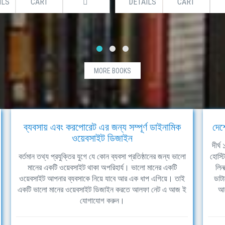
ILS
CART
DETAILS
CART
MORE BOOKS
ব্যবসায় এবং করপোরেট এর জন্য সম্পূর্ণ ডাইনামিক
দেশ
ওয়েবসাইট ডিজাইন
দীর্
বর্তমান তথ্য প্রযুক্তির যুগে যে কোন ব্যবসা প্রতিষ্ঠানের জন্য ভালো
হোস্ট
মানের একটি ওয়েবসাইট থাকা অপরিহার্য। ভালো মানের একটি
লিন
ওয়েবসাইট আপনার ব্যবসাকে নিয়ে যাবে আর এক ধাপ এগিয়ে। তাই
ডাটা
একটি ভালো মানের ওয়েবসাইট ডিজাইন করতে আলফা নেট এ আজ ই
আল
যোগাযোগ করুন।