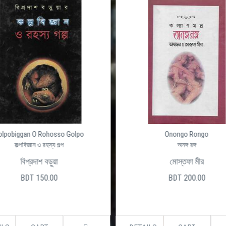
olpobiggan O Rohosso Golpo
Onongo Rongo
কল্পবিজ্ঞান ও রহস্য গল্প
অনঙ্গ রঙ্গ
বিপ্রদাশ বড়ুয়া
মোস্তফা মীর
BDT 150.00
BDT 200.00