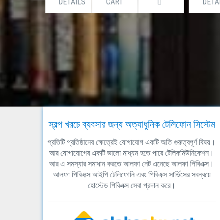
DETAILS
CART
DETA
স্বল্প খরচে ব্যবসার জন্য অত্যাধুনিক টেলিফোন সিস্টেম
প্রতিটি প্রতিষ্ঠানের ক্ষেত্রেই যোগাযোগ একটি অতি গুরুত্বপূর্ণ বিষয়।
আর যোগাযোগের একটি ভালো মাধ্যম হতে পারে টেলিকমিউনিকেশন।
আর এ সমস্যার সমাধান করতে আলফা নেট এনেছে আলফা পিবিএক্স।
আলফা পিবিএক্স আইপি টেলিফোনি এবং পিবিএক্স সার্ভিসের সবন্বয়ে
হোস্টেড পিবিএক্স সেবা প্রদান করে।