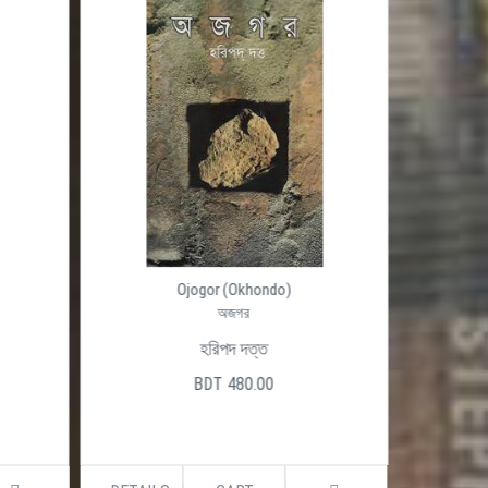
Ojogor (Okhondo)
অজগর
হরিপদ দত্ত
BDT 480.00