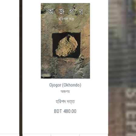
Ojogor (Okhondo)
অজগর
হরিপদ দত্ত
BDT 480.00