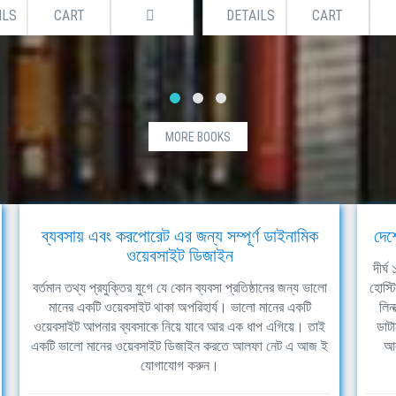
ILS
CART
DETAILS
CART
MORE BOOKS
ব্যবসায় এবং করপোরেট এর জন্য সম্পূর্ণ ডাইনামিক
দেশ
ওয়েবসাইট ডিজাইন
দীর্
বর্তমান তথ্য প্রযুক্তির যুগে যে কোন ব্যবসা প্রতিষ্ঠানের জন্য ভালো
হোস্ট
মানের একটি ওয়েবসাইট থাকা অপরিহার্য। ভালো মানের একটি
লিন
ওয়েবসাইট আপনার ব্যবসাকে নিয়ে যাবে আর এক ধাপ এগিয়ে। তাই
ডাটা
একটি ভালো মানের ওয়েবসাইট ডিজাইন করতে আলফা নেট এ আজ ই
আল
যোগাযোগ করুন।