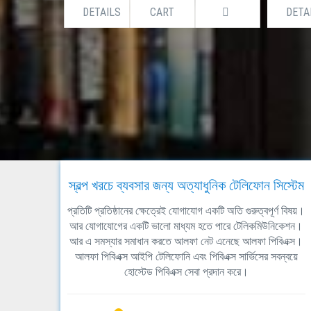
DETAILS
CART
DETA
স্বল্প খরচে ব্যবসার জন্য অত্যাধুনিক টেলিফোন সিস্টেম
প্রতিটি প্রতিষ্ঠানের ক্ষেত্রেই যোগাযোগ একটি অতি গুরুত্বপূর্ণ বিষয়।
আর যোগাযোগের একটি ভালো মাধ্যম হতে পারে টেলিকমিউনিকেশন।
আর এ সমস্যার সমাধান করতে আলফা নেট এনেছে আলফা পিবিএক্স।
আলফা পিবিএক্স আইপি টেলিফোনি এবং পিবিএক্স সার্ভিসের সবন্বয়ে
হোস্টেড পিবিএক্স সেবা প্রদান করে।