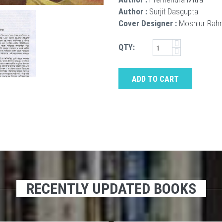
Author :
Surjit Dasgupta
Cover Designer :
Moshiur Ra
QTY:
ADD TO CART
RECENTLY UPDATED BOOKS