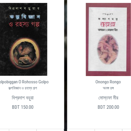
olpobiggan O Rohosso Golpo
Onongo Rongo
কল্পবিজ্ঞান ও রহস্য গল্প
অনঙ্গ রঙ্গ
বিপ্রদাশ বড়ুয়া
মোস্তফা মীর
BDT 150.00
BDT 200.00