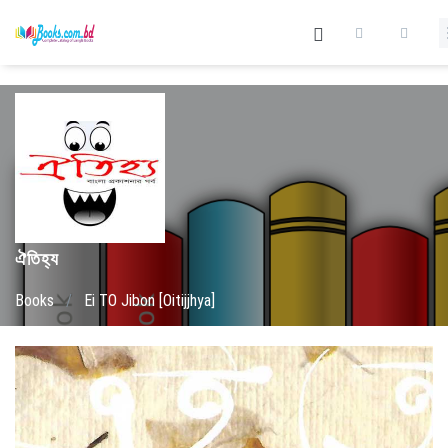
ঐতিহ্য
Books
/
Ei TO Jibon [Oitijjhya]