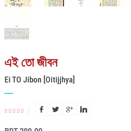
এই তো জীবন
Ei TO Jibon [Oitijjhya]