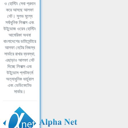
ও হোস্টিং সেবা প্রদান
করে আসছে আলফা
নেট। সুলভ মূল্যে
সর্বাধুনিক লিনাক্স এবং
উইন্ডোজ ওয়েব হোস্টিং
আমেরিকা অথবা
বাংলাদেশের ডাটাসেন্টারে
আলফা নেটের নিজস্ব
সার্ভারে রাখার ব্যবস্থা,
এছাড়াও আলফা নেট
দিচ্ছে লিনাক্স এবং
উইন্ডোস প্লাটফর্মে
অত্যাধুনিক ভার্চুয়াল
এবং ডেডিকেটেড
সার্ভার।