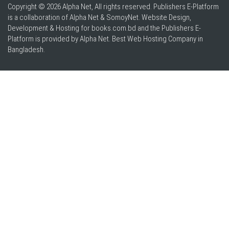
Copyright © 2026 Alpha Net, All rights reserved. Publishers E-Platform
is a collaboration of Alpha Net & SomoyNet.
Website Design
,
Development & Hosting for books.com.bd and the Publishers E-
Platform is provided by Alpha Net. Best
Web Hosting Company in
Bangladesh
.