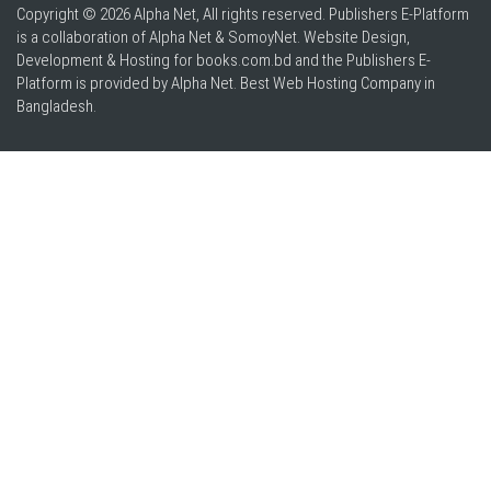
Copyright © 2026 Alpha Net, All rights reserved. Publishers E-Platform
is a collaboration of Alpha Net & SomoyNet.
Website Design
,
Development & Hosting for books.com.bd and the Publishers E-
Platform is provided by Alpha Net. Best
Web Hosting Company in
Bangladesh
.