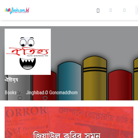
ঐতিহ্য
Books
/
Jinghibad O Gonomaddhom