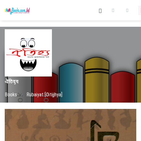
ঐতিহ্য
Books
/
Rubaiyat [Oitijjhya]