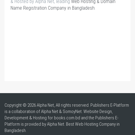
& Hosted by Alpha Net, leading
Web Hosting & Domain
Name Registration Company in Bangladesh
.
Copyright © 2026 Alpha Net, All rights reserved. Publishers E-Platform
is a collaboration of Alpha Net & SomoyNet.
Website Design
,
Development & Hosting for books.com.bd and the Publishers E-
Platform is provided by Alpha Net. Best
Web Hosting Company in
Bangladesh
.