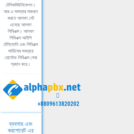
টেলিকমিউনিকেশন।
আর এ সমস্যার সমাধান
করতে আলফা নেট
এনেছে আলফা
পিবিএক্স। আলফা
পিবিএক্স আইপি
টেলিফোনি এবং পিবিএক্স
সার্ভিসের সবন্বয়ে
হোস্টেড পিবিএক্স সেবা
প্রদান করে।
+8809613820202
ব্যবসায় এবং
করপোরেট এর