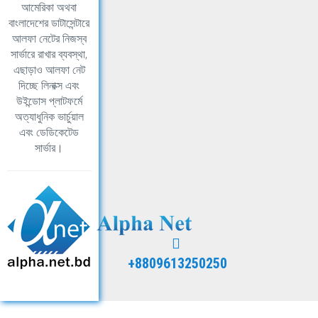
আমেরিকা অথবা
বাংলাদেশের ডাটাসেন্টারে
আলফা নেটের নিজস্ব
সার্ভারে রাখার ব্যবস্থা,
এছাড়াও আলফা নেট
দিচ্ছে লিনাক্স এবং
উইন্ডোস প্লাটফর্মে
অত্যাধুনিক ভার্চুয়াল
এবং ডেডিকেটেড
সার্ভার।
+8809613250250