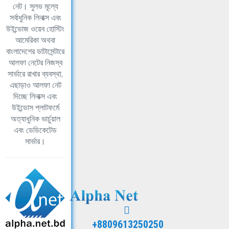
নেট। সুলভ মূল্যে
সর্বাধুনিক লিনাক্স এবং
উইন্ডোজ ওয়েব হোস্টিং
আমেরিকা অথবা
বাংলাদেশের ডাটাসেন্টারে
আলফা নেটের নিজস্ব
সার্ভারে রাখার ব্যবস্থা,
এছাড়াও আলফা নেট
দিচ্ছে লিনাক্স এবং
উইন্ডোস প্লাটফর্মে
অত্যাধুনিক ভার্চুয়াল
এবং ডেডিকেটেড
সার্ভার।
+8809613250250