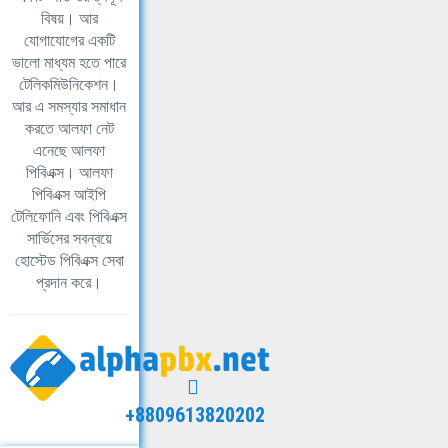
বিষয়। আর
যোগাযোগের একটি
ভালো মাধ্যম হতে পারে
টেলিকমিউনিকেশন।
আর এ সমস্যার সমাধান
করতে আলফা নেট
এনেছে আলফা
পিবিএক্স। আলফা
পিবিএক্স আইপি
টেলিফোনি এবং পিবিএক্স
সার্ভিসের সবন্বয়ে
হোস্টেড পিবিএক্স সেবা
প্রদান করে।
+8809613820202