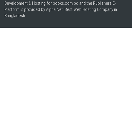
Development & Hosting for books.com.bd and the Publishers E-
Platform is provided by Alpha Net. Best
Web Hosting Company in
Bangladesh
.