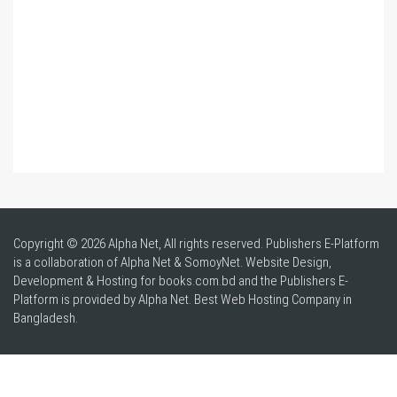
Copyright © 2026 Alpha Net, All rights reserved. Publishers E-Platform
is a collaboration of Alpha Net & SomoyNet.
Website Design
,
Development & Hosting for books.com.bd and the Publishers E-
Platform is provided by Alpha Net. Best
Web Hosting Company in
Bangladesh
.