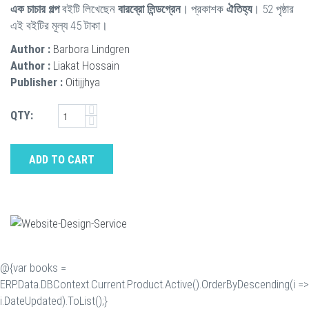
এক চাচার গল্প
বইটি লিখেছেন
বারব্রো লিন্ডগ্রেন
। প্রকাশক
ঐতিহ্য
। 52 পৃষ্ঠার
এই বইটির মূল্য 45 টাকা।
Author :
Barbora Lindgren
Author :
Liakat Hossain
Publisher :
Oitijjhya
QTY:
ADD TO CART
@{var books =
ERP.Data.DBContext.Current.Product.Active().OrderByDescending(i =>
i.DateUpdated).ToList();}