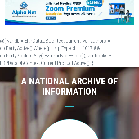
@{ var db = ERP.Data.DBContext.Current; var authors =
db.Party.Active().Where(p => p.TypeId == 1017 &&
db.PartyProduct.Any(i => i.PartyId == p.Id)); var books =
ERP.Data.DBContext.Current.Product.Active(); }
A NATIONAL ARCHIVE OF
INFORMATION