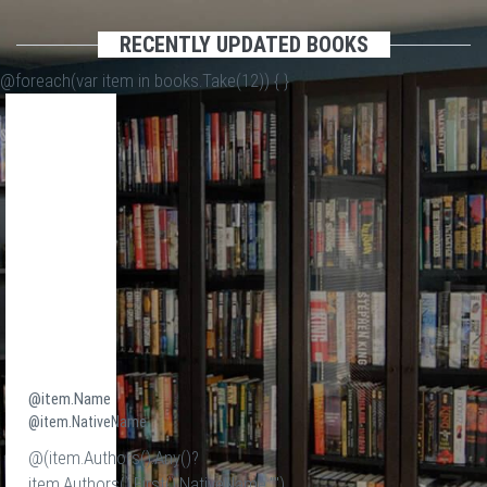
RECENTLY UPDATED BOOKS
@foreach(var item in books.Take(12)) {
}
@item.Name
@item.NativeName
@(item.Authors().Any()?
item.Authors().First().NativeName:"")