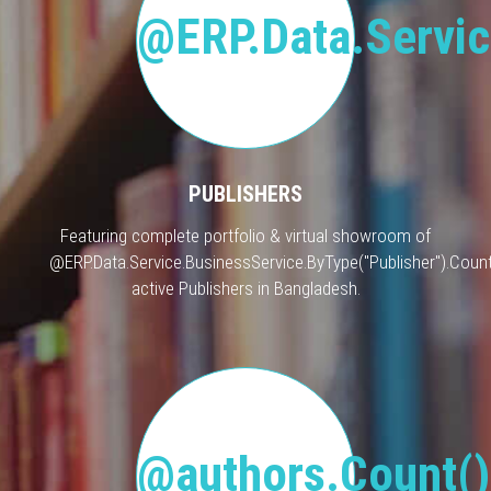
@ERP.Data.Servic
PUBLISHERS
Featuring complete portfolio & virtual showroom of
@ERP.Data.Service.BusinessService.ByType("Publisher").Count
active Publishers in Bangladesh.
@authors.Count()