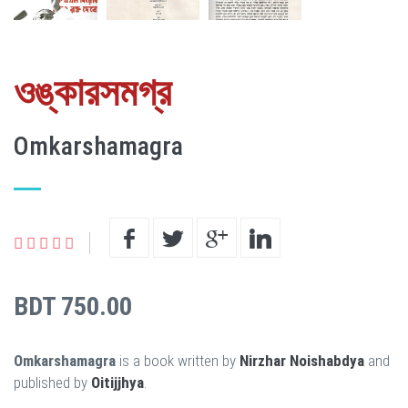
ওঙ্কারসমগ্র
Omkarshamagra
BDT 750.00
Omkarshamagra
is a book written by
Nirzhar Noishabdya
and
published by
Oitijjhya
.