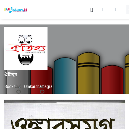
ঐতিহ্য
Books
/
Omkarshamagra