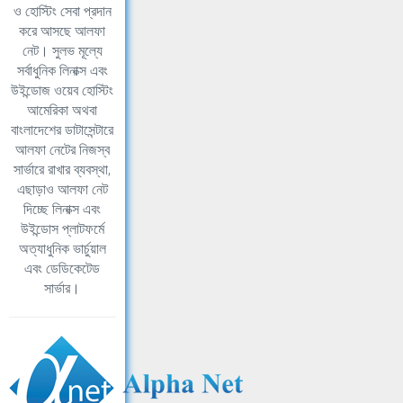
ও হোস্টিং সেবা প্রদান
করে আসছে আলফা
নেট। সুলভ মূল্যে
সর্বাধুনিক লিনাক্স এবং
উইন্ডোজ ওয়েব হোস্টিং
আমেরিকা অথবা
বাংলাদেশের ডাটাসেন্টারে
আলফা নেটের নিজস্ব
সার্ভারে রাখার ব্যবস্থা,
এছাড়াও আলফা নেট
দিচ্ছে লিনাক্স এবং
উইন্ডোস প্লাটফর্মে
অত্যাধুনিক ভার্চুয়াল
এবং ডেডিকেটেড
সার্ভার।