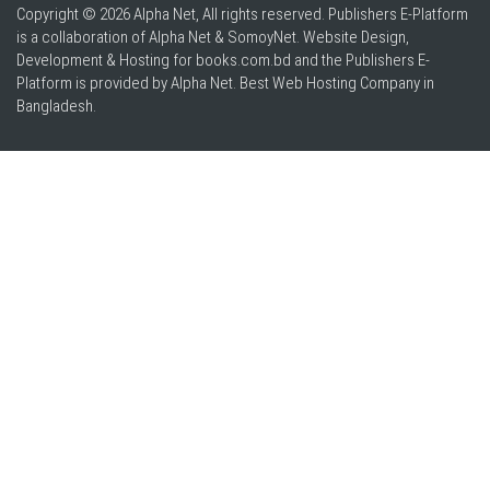
Copyright © 2026 Alpha Net, All rights reserved. Publishers E-Platform
is a collaboration of Alpha Net & SomoyNet.
Website Design
,
Development & Hosting for books.com.bd and the Publishers E-
Platform is provided by Alpha Net. Best
Web Hosting Company in
Bangladesh
.