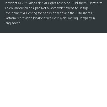
Copyright © 2026 Alpha Net, All rights reserved. Publishers E-Platform
is a collaboration of Alpha Net & SomoyNet.
Website Design
,
Development & Hosting for books.com.bd and the Publishers E-
Platform is provided by Alpha Net. Best
Web Hosting Company in
Bangladesh
.