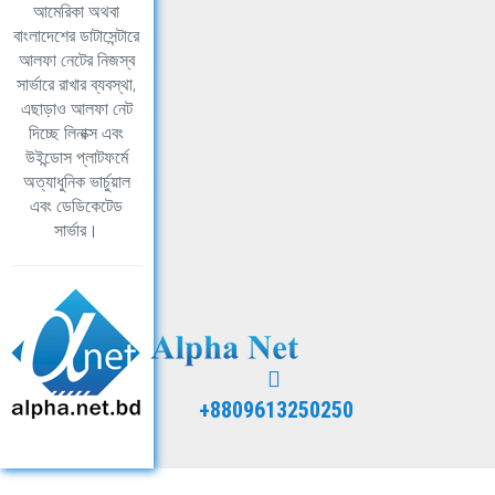
আমেরিকা অথবা
বাংলাদেশের ডাটাসেন্টারে
আলফা নেটের নিজস্ব
সার্ভারে রাখার ব্যবস্থা,
এছাড়াও আলফা নেট
দিচ্ছে লিনাক্স এবং
উইন্ডোস প্লাটফর্মে
অত্যাধুনিক ভার্চুয়াল
এবং ডেডিকেটেড
সার্ভার।
+8809613250250