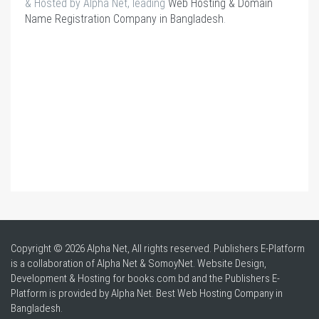
& Hosted by Alpha Net, leading
Web Hosting & Domain
Name Registration Company in Bangladesh
.
Copyright © 2026 Alpha Net, All rights reserved. Publishers E-Platform
is a collaboration of Alpha Net & SomoyNet.
Website Design
,
Development & Hosting for books.com.bd and the Publishers E-
Platform is provided by Alpha Net. Best
Web Hosting Company in
Bangladesh
.