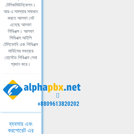
টেলিকমিউনিকেশন।
আর এ সমস্যার সমাধান
করতে আলফা নেট
এনেছে আলফা
পিবিএক্স। আলফা
পিবিএক্স আইপি
টেলিফোনি এবং পিবিএক্স
সার্ভিসের সবন্বয়ে
হোস্টেড পিবিএক্স সেবা
প্রদান করে।
+8809613820202
ব্যবসায় এবং
করপোরেট এর