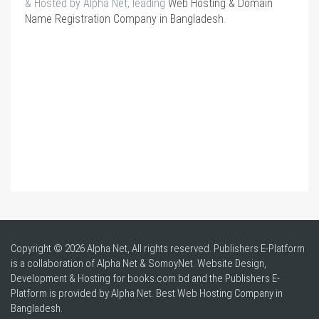
& Hosted by Alpha Net, leading
Web Hosting & Domain
Name Registration Company in Bangladesh
.
Copyright © 2026 Alpha Net, All rights reserved. Publishers E-Platform
is a collaboration of Alpha Net & SomoyNet.
Website Design
,
Development & Hosting for books.com.bd and the Publishers E-
Platform is provided by Alpha Net. Best
Web Hosting Company in
Bangladesh
.