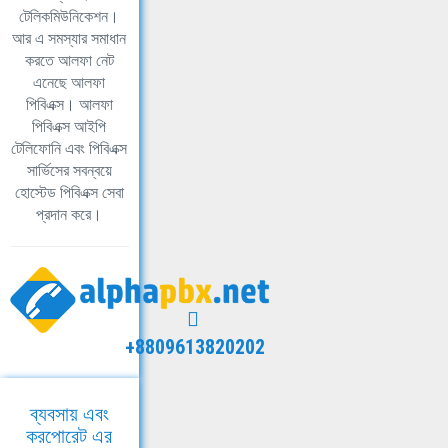
টেলিকমিউনিকেশন।
আর এ সমস্যার সমাধান
করতে আলফা নেট
এনেছে আলফা
পিবিএক্স। আলফা
পিবিএক্স আইপি
টেলিফোনি এবং পিবিএক্স
সার্ভিসের সবন্বয়ে
হোস্টেড পিবিএক্স সেবা
প্রদান করে।
+8809613820202
ব্যবসায় এবং
করপোরেট এর