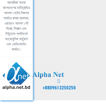
আমেরিকা অথবা
বাংলাদেশের ডাটাসেন্টারে
আলফা নেটের নিজস্ব
সার্ভারে রাখার ব্যবস্থা,
এছাড়াও আলফা নেট
দিচ্ছে লিনাক্স এবং
উইন্ডোস প্লাটফর্মে
অত্যাধুনিক ভার্চুয়াল
এবং ডেডিকেটেড
সার্ভার।
+8809613250250