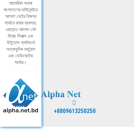
আমেরিকা অথবা
বাংলাদেশের ডাটাসেন্টারে
আলফা নেটের নিজস্ব
সার্ভারে রাখার ব্যবস্থা,
এছাড়াও আলফা নেট
দিচ্ছে লিনাক্স এবং
উইন্ডোস প্লাটফর্মে
অত্যাধুনিক ভার্চুয়াল
এবং ডেডিকেটেড
সার্ভার।
+8809613250250