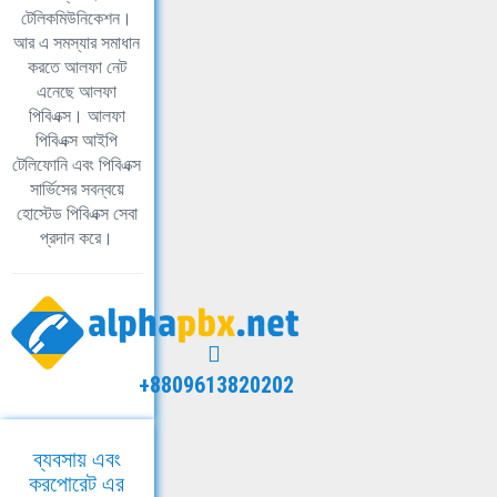
টেলিকমিউনিকেশন।
আর এ সমস্যার সমাধান
করতে আলফা নেট
এনেছে আলফা
পিবিএক্স। আলফা
পিবিএক্স আইপি
টেলিফোনি এবং পিবিএক্স
সার্ভিসের সবন্বয়ে
হোস্টেড পিবিএক্স সেবা
প্রদান করে।
+8809613820202
ব্যবসায় এবং
করপোরেট এর