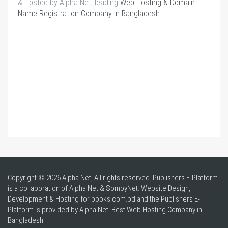
& Hosted by Alpha Net, leading
Web Hosting & Domain
Name Registration Company in Bangladesh
.
Copyright © 2026 Alpha Net, All rights reserved. Publishers E-Platform
is a collaboration of Alpha Net & SomoyNet.
Website Design
,
Development & Hosting for books.com.bd and the Publishers E-
Platform is provided by Alpha Net. Best
Web Hosting Company in
Bangladesh
.