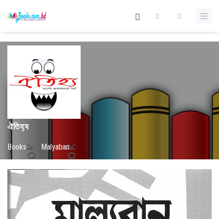
ঐতিহ্য
Books
/
Malyaban