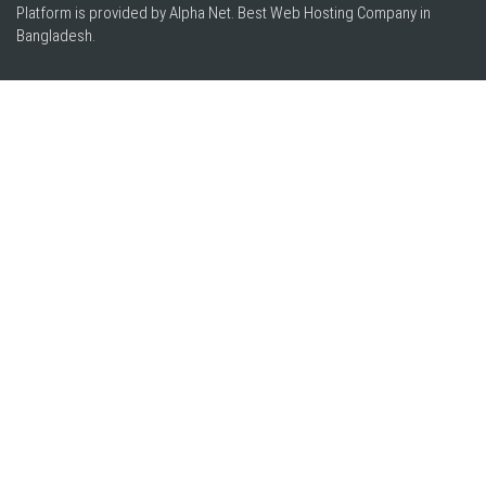
Platform is provided by Alpha Net. Best
Web Hosting Company in
Bangladesh
.