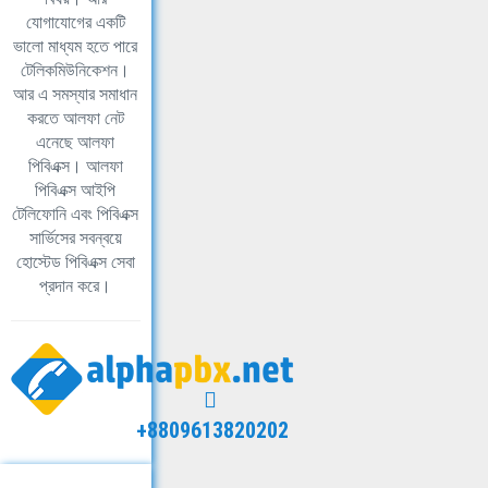
যোগাযোগের একটি
ভালো মাধ্যম হতে পারে
টেলিকমিউনিকেশন।
আর এ সমস্যার সমাধান
করতে আলফা নেট
এনেছে আলফা
পিবিএক্স। আলফা
পিবিএক্স আইপি
টেলিফোনি এবং পিবিএক্স
সার্ভিসের সবন্বয়ে
হোস্টেড পিবিএক্স সেবা
প্রদান করে।
+8809613820202