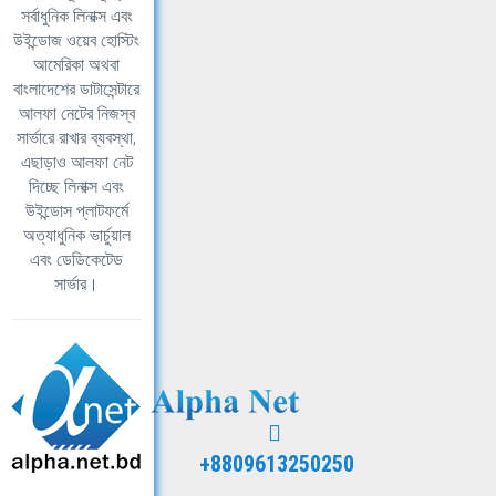
সর্বাধুনিক লিনাক্স এবং
উইন্ডোজ ওয়েব হোস্টিং
আমেরিকা অথবা
বাংলাদেশের ডাটাসেন্টারে
আলফা নেটের নিজস্ব
সার্ভারে রাখার ব্যবস্থা,
এছাড়াও আলফা নেট
দিচ্ছে লিনাক্স এবং
উইন্ডোস প্লাটফর্মে
অত্যাধুনিক ভার্চুয়াল
এবং ডেডিকেটেড
সার্ভার।
+8809613250250