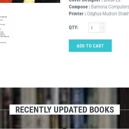
Compose :
Barnona Computer
Printer :
Oitijjhya Mudron Shak
QTY:
ADD TO CART
RECENTLY UPDATED BOOKS