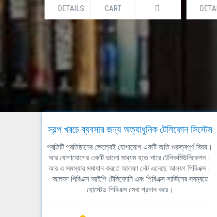
DETAILS
CART
DETA
স্বল্প খরচে ব্যবসার জন্য অত্যাধুনিক টেলিফোন সিস্টেম
প্রতিটি প্রতিষ্ঠানের ক্ষেত্রেই যোগাযোগ একটি অতি গুরুত্বপূর্ণ বিষয়।
আর যোগাযোগের একটি ভালো মাধ্যম হতে পারে টেলিকমিউনিকেশন।
আর এ সমস্যার সমাধান করতে আলফা নেট এনেছে আলফা পিবিএক্স।
আলফা পিবিএক্স আইপি টেলিফোনি এবং পিবিএক্স সার্ভিসের সবন্বয়ে
হোস্টেড পিবিএক্স সেবা প্রদান করে।