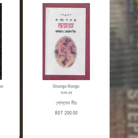
po
Onongo Rongo
অনঙ্গ রঙ্গ
মোস্তফা মীর
BDT 200.00