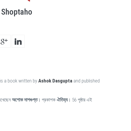
a Shoptaho
is a book written by
Ashok Dasgupta
and published
িখেছেন
অশোক দাশগুপ্ত
। প্রকাশক
ঐতিহ্য
। 56 পৃষ্ঠার এই