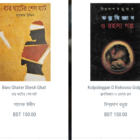
Baro Ghater Shesh Ghat
Kolpobiggan O Rohosso Gol
বার ঘাটের শেষ ঘাট
কল্পবিজ্ঞান ও রহস্য গল্প
সালেক উদ্দীন
বিপ্রদাশ বড়ুয়া
BDT 150.00
BDT 150.00