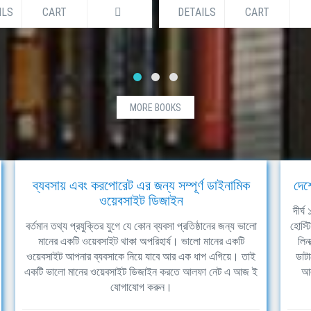
ILS
CART
DETAILS
CART
MORE BOOKS
ব্যবসায় এবং করপোরেট এর জন্য সম্পূর্ণ ডাইনামিক
দেশ
ওয়েবসাইট ডিজাইন
দীর্
বর্তমান তথ্য প্রযুক্তির যুগে যে কোন ব্যবসা প্রতিষ্ঠানের জন্য ভালো
হোস্ট
মানের একটি ওয়েবসাইট থাকা অপরিহার্য। ভালো মানের একটি
লিন
ওয়েবসাইট আপনার ব্যবসাকে নিয়ে যাবে আর এক ধাপ এগিয়ে। তাই
ডাটা
একটি ভালো মানের ওয়েবসাইট ডিজাইন করতে আলফা নেট এ আজ ই
আল
যোগাযোগ করুন।