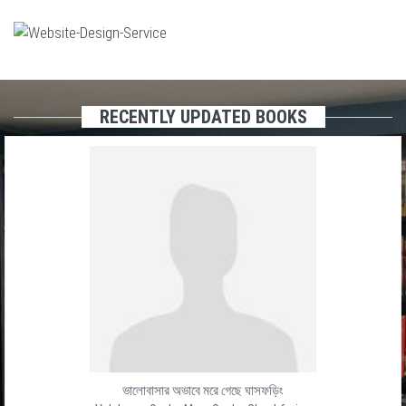
RECENTLY UPDATED BOOKS
ভালোবাসার অভাবে মরে গেছে ঘাসফড়িং