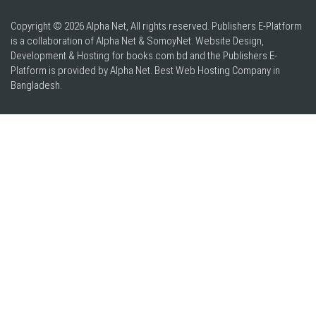
Copyright © 2026 Alpha Net, All rights reserved. Publishers E-Platform
is a collaboration of Alpha Net & SomoyNet.
Website Design
,
Development & Hosting for books.com.bd and the Publishers E-
Platform is provided by Alpha Net. Best
Web Hosting Company in
Bangladesh
.