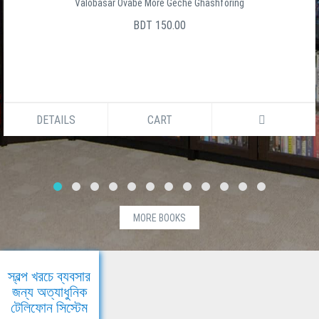
Valobasar Ovabe More Geche Ghashforing
BDT 150.00
DETAILS
CART
MORE BOOKS
স্বল্প খরচে ব্যবসার
জন্য অত্যাধুনিক
টেলিফোন সিস্টেম