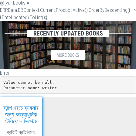
@{var books =
ERP.Data.DBContext.Current.Product.Active().OrderByDescending(i =>
i.DateUpdated).ToList();}
RECENTLY UPDATED BOOKS
MORE BOOKS
Error:
Value cannot be null.

Parameter name: writer
স্বল্প খরচে ব্যবসার
জন্য অত্যাধুনিক
টেলিফোন সিস্টেম
প্রতিটি প্রতিষ্ঠানের