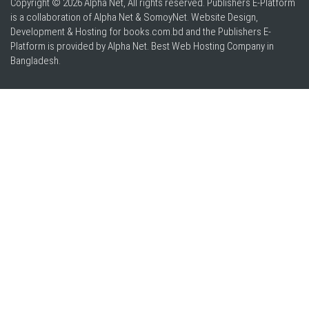
Copyright © 2026 Alpha Net, All rights reserved. Publishers E-Platform
is a collaboration of Alpha Net & SomoyNet.
Website Design
,
Development & Hosting for books.com.bd and the Publishers E-
Platform is provided by Alpha Net. Best
Web Hosting Company in
Bangladesh
.