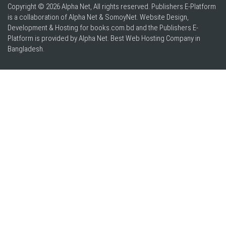
Copyright © 2026 Alpha Net, All rights reserved. Publishers E-Platform
is a collaboration of Alpha Net & SomoyNet.
Website Design
,
Development & Hosting for books.com.bd and the Publishers E-
Platform is provided by Alpha Net. Best
Web Hosting Company in
Bangladesh
.