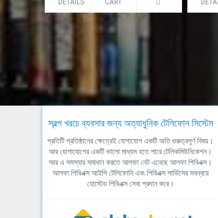
DETAILS
CART
DETA
স্বল্প খরচে ব্যবসার জন্য অত্যাধুনিক টেলিফোন সিস্টেম
প্রতিটি প্রতিষ্ঠানের ক্ষেত্রেই যোগাযোগ একটি অতি গুরুত্বপূর্ণ বিষয়।
আর যোগাযোগের একটি ভালো মাধ্যম হতে পারে টেলিকমিউনিকেশন।
আর এ সমস্যার সমাধান করতে আলফা নেট এনেছে আলফা পিবিএক্স।
আলফা পিবিএক্স আইপি টেলিফোনি এবং পিবিএক্স সার্ভিসের সবন্বয়ে
হোস্টেড পিবিএক্স সেবা প্রদান করে।