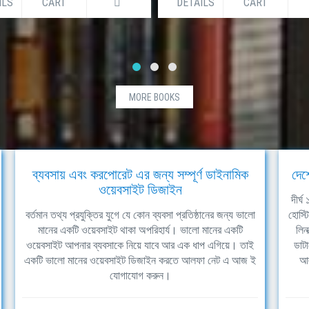
ILS
CART
DETAILS
CART
MORE BOOKS
ব্যবসায় এবং করপোরেট এর জন্য সম্পূর্ণ ডাইনামিক
দেশ
ওয়েবসাইট ডিজাইন
দীর্
বর্তমান তথ্য প্রযুক্তির যুগে যে কোন ব্যবসা প্রতিষ্ঠানের জন্য ভালো
হোস্ট
মানের একটি ওয়েবসাইট থাকা অপরিহার্য। ভালো মানের একটি
লিন
ওয়েবসাইট আপনার ব্যবসাকে নিয়ে যাবে আর এক ধাপ এগিয়ে। তাই
ডাটা
একটি ভালো মানের ওয়েবসাইট ডিজাইন করতে আলফা নেট এ আজ ই
আল
যোগাযোগ করুন।