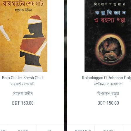
Baro Ghater Shesh Ghat
Kolpobiggan O Rohosso Gol
বার ঘাটের শেষ ঘাট
কল্পবিজ্ঞান ও রহস্য গল্প
সালেক উদ্দীন
বিপ্রদাশ বড়ুয়া
BDT 150.00
BDT 150.00