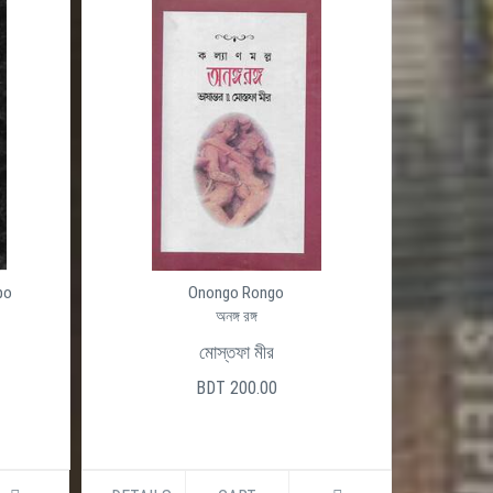
po
Onongo Rongo
অনঙ্গ রঙ্গ
মোস্তফা মীর
BDT 200.00