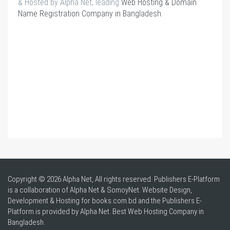
& Hosted by Alpha Net, leading
Web Hosting & Domain
Name Registration Company in Bangladesh
.
Copyright © 2026 Alpha Net, All rights reserved. Publishers E-Platform
is a collaboration of Alpha Net & SomoyNet.
Website Design
,
Development & Hosting for books.com.bd and the Publishers E-
Platform is provided by Alpha Net. Best
Web Hosting Company in
Bangladesh
.