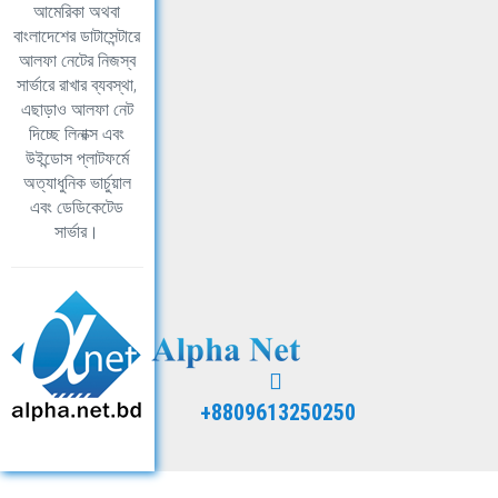
আমেরিকা অথবা
বাংলাদেশের ডাটাসেন্টারে
আলফা নেটের নিজস্ব
সার্ভারে রাখার ব্যবস্থা,
এছাড়াও আলফা নেট
দিচ্ছে লিনাক্স এবং
উইন্ডোস প্লাটফর্মে
অত্যাধুনিক ভার্চুয়াল
এবং ডেডিকেটেড
সার্ভার।
+8809613250250