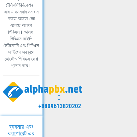
টেলিকমিউনিকেশন।
আর এ সমস্যার সমাধান
করতে আলফা নেট
এনেছে আলফা
পিবিএক্স। আলফা
পিবিএক্স আইপি
টেলিফোনি এবং পিবিএক্স
সার্ভিসের সবন্বয়ে
হোস্টেড পিবিএক্স সেবা
প্রদান করে।
+8809613820202
ব্যবসায় এবং
করপোরেট এর