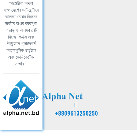
আমেরিকা অথবা
বাংলাদেশের ডাটাসেন্টারে
আলফা নেটের নিজস্ব
সার্ভারে রাখার ব্যবস্থা,
এছাড়াও আলফা নেট
দিচ্ছে লিনাক্স এবং
উইন্ডোস প্লাটফর্মে
অত্যাধুনিক ভার্চুয়াল
এবং ডেডিকেটেড
সার্ভার।
+8809613250250