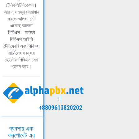
টেলিকমিউনিকেশন।
আর এ সমস্যার সমাধান
করতে আলফা নেট
এনেছে আলফা
পিবিএক্স। আলফা
পিবিএক্স আইপি
টেলিফোনি এবং পিবিএক্স
সার্ভিসের সবন্বয়ে
হোস্টেড পিবিএক্স সেবা
প্রদান করে।
+8809613820202
ব্যবসায় এবং
করপোরেট এর