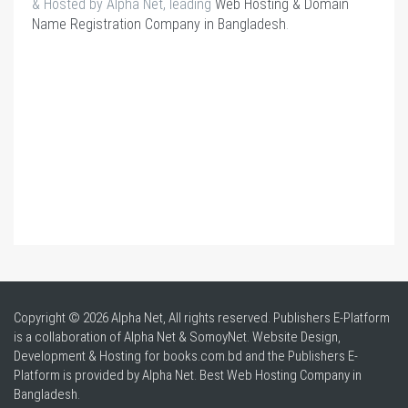
& Hosted by Alpha Net, leading
Web Hosting & Domain
Name Registration Company in Bangladesh
.
Copyright © 2026 Alpha Net, All rights reserved. Publishers E-Platform
is a collaboration of Alpha Net & SomoyNet.
Website Design
,
Development & Hosting for books.com.bd and the Publishers E-
Platform is provided by Alpha Net. Best
Web Hosting Company in
Bangladesh
.