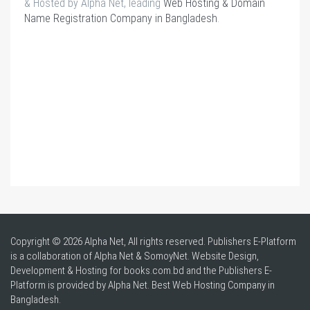
& Hosted by Alpha Net, leading
Web Hosting & Domain
Name Registration Company in Bangladesh
.
Copyright © 2026 Alpha Net, All rights reserved. Publishers E-Platform
is a collaboration of Alpha Net & SomoyNet.
Website Design
,
Development & Hosting for books.com.bd and the Publishers E-
Platform is provided by Alpha Net. Best
Web Hosting Company in
Bangladesh
.