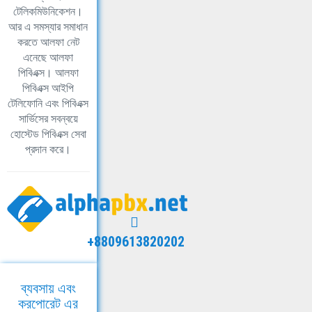
টেলিকমিউনিকেশন।
আর এ সমস্যার সমাধান
করতে আলফা নেট
এনেছে আলফা
পিবিএক্স। আলফা
পিবিএক্স আইপি
টেলিফোনি এবং পিবিএক্স
সার্ভিসের সবন্বয়ে
হোস্টেড পিবিএক্স সেবা
প্রদান করে।
+8809613820202
ব্যবসায় এবং
করপোরেট এর