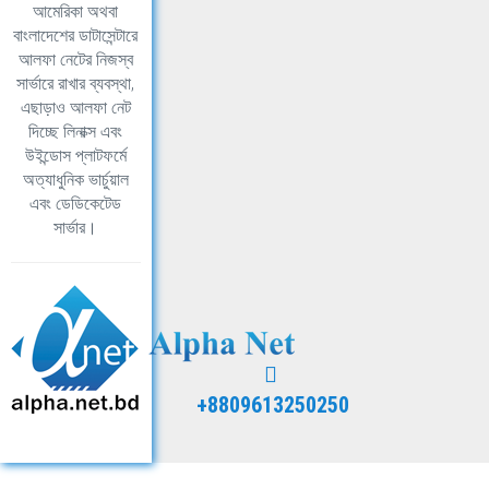
আমেরিকা অথবা
বাংলাদেশের ডাটাসেন্টারে
আলফা নেটের নিজস্ব
সার্ভারে রাখার ব্যবস্থা,
এছাড়াও আলফা নেট
দিচ্ছে লিনাক্স এবং
উইন্ডোস প্লাটফর্মে
অত্যাধুনিক ভার্চুয়াল
এবং ডেডিকেটেড
সার্ভার।
+8809613250250