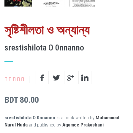
সৃষ্টিশীলতা ও অন্যান্য
srestishilota O 0nnanno
BDT 80.00
srestishilota O 0nnanno
is a book written by
Muhammad
Nurul Huda
and published by
Agamee Prakashani
.