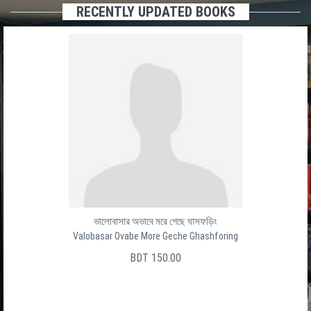
RECENTLY UPDATED BOOKS
Baro Ghater Shesh Ghat
বার ঘাটের শেষ ঘাট
সালেক উদ্দীন
BDT 150.00