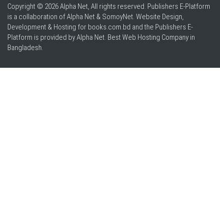
Copyright © 2026 Alpha Net, All rights reserved. Publishers E-Platform
is a collaboration of Alpha Net & SomoyNet.
Website Design
,
Development & Hosting for books.com.bd and the Publishers E-
Platform is provided by Alpha Net. Best
Web Hosting Company in
Bangladesh
.