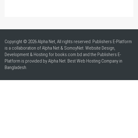
Copyright © 2026 Alpha Net, All rights reserved. Publishers E-Platform
is a collaboration of Alpha Net & SomoyNet.
Website Design
,
Development & Hosting for books.com.bd and the Publishers E-
Platform is provided by Alpha Net. Best
Web Hosting Company in
Bangladesh
.