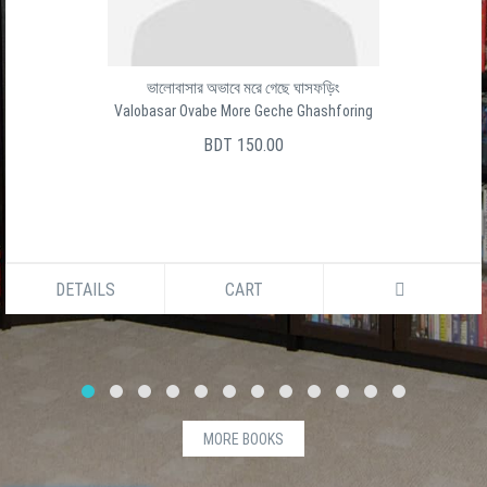
ভালোবাসার অভাবে মরে গেছে ঘাসফড়িং
Valobasar Ovabe More Geche Ghashforing
BDT 150.00
DETAILS
CART
MORE BOOKS