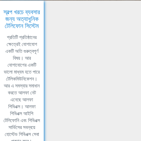
স্বল্প খরচে ব্যবসার
জন্য অত্যাধুনিক
টেলিফোন সিস্টেম
প্রতিটি প্রতিষ্ঠানের
ক্ষেত্রেই যোগাযোগ
একটি অতি গুরুত্বপূর্ণ
বিষয়। আর
যোগাযোগের একটি
ভালো মাধ্যম হতে পারে
টেলিকমিউনিকেশন।
আর এ সমস্যার সমাধান
করতে আলফা নেট
এনেছে আলফা
পিবিএক্স। আলফা
পিবিএক্স আইপি
টেলিফোনি এবং পিবিএক্স
সার্ভিসের সবন্বয়ে
হোস্টেড পিবিএক্স সেবা