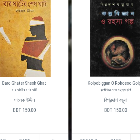
Baro Ghater Shesh Ghat
Kolpobiggan O Rohosso Gol
বার ঘাটের শেষ ঘাট
কল্পবিজ্ঞান ও রহস্য গল্প
সালেক উদ্দীন
বিপ্রদাশ বড়ুয়া
BDT 150.00
BDT 150.00