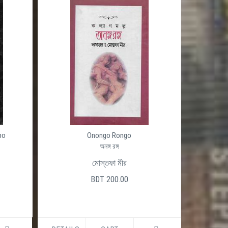
po
Onongo Rongo
অনঙ্গ রঙ্গ
মোস্তফা মীর
BDT 200.00