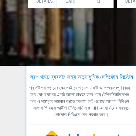
DETAILS
CART
DETA
স্বল্প খরচে ব্যবসার জন্য অত্যাধুনিক টেলিফোন সিস্টেম
প্রতিটি প্রতিষ্ঠানের ক্ষেত্রেই যোগাযোগ একটি অতি গুরুত্বপূর্ণ বিষয়।
আর যোগাযোগের একটি ভালো মাধ্যম হতে পারে টেলিকমিউনিকেশন।
আর এ সমস্যার সমাধান করতে আলফা নেট এনেছে আলফা পিবিএক্স।
আলফা পিবিএক্স আইপি টেলিফোনি এবং পিবিএক্স সার্ভিসের সবন্বয়ে
হোস্টেড পিবিএক্স সেবা প্রদান করে।