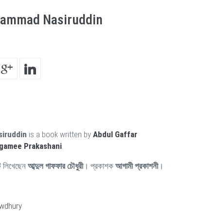
hammad Nasiruddin
iruddin
is a book written by
Abdul Gaffar
gamee Prakashani
.
ি লিখেছেন
আব্দুল গাফফার চৌধুরী
। প্রকাশক
আগামী প্রকাশনী
।
wdhury
i