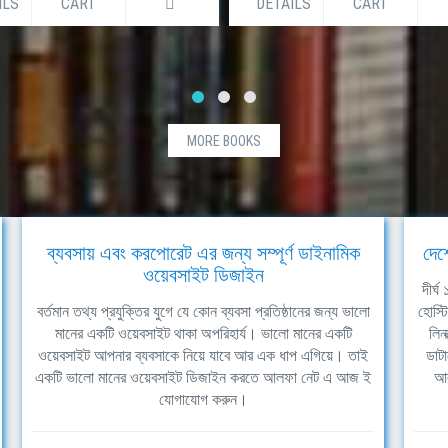
ILS
CART
DETAILS
CART
MORE BOOKS
ব্যবসায় এবং করপোরেট এর জন্য সম্পূর্ণ ডাইনামিক
দেশ
ওয়েবসাইট ডিজাইন
দীর্
বর্তমান তথ্য প্রযুক্তির যুগে যে কোন ব্যবসা প্রতিষ্ঠানের জন্য ভালো
হোস্ট
মানের একটি ওয়েবসাইট থাকা অপরিহার্য। ভালো মানের একটি
লিন
ওয়েবসাইট আপনার ব্যবসাকে নিয়ে যাবে আর এক ধাপ এগিয়ে। তাই
ডাটা
একটি ভালো মানের ওয়েবসাইট ডিজাইন করতে আলফা নেট এ আজ ই
আল
যোগাযোগ করুন।