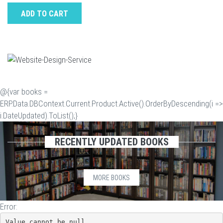
ADD TO CART
@{var books =
ERP.Data.DBContext.Current.Product.Active().OrderByDescending(i =>
i.DateUpdated).ToList();}
RECENTLY UPDATED BOOKS
MORE BOOKS
Error:
Value cannot be null.
