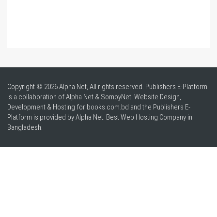
Copyright © 2026 Alpha Net, All rights reserved. Publishers E-Platform
is a collaboration of Alpha Net & SomoyNet.
Website Design
,
Development & Hosting for books.com.bd and the Publishers E-
Platform is provided by Alpha Net. Best
Web Hosting Company in
Bangladesh
.