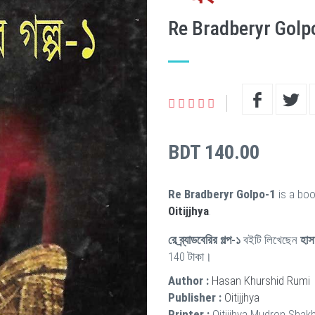
Re Bradberyr Golp
BDT 140.00
Re Bradberyr Golpo-1
is a boo
Oitijjhya
.
রে ব্র্যাডবেরির গল্প-১
বইটি লিখেছেন
হাস
140 টাকা।
Author :
Hasan Khurshid Rumi
Publisher :
Oitijjhya
Printer :
Oitijjhya Mudron Shak