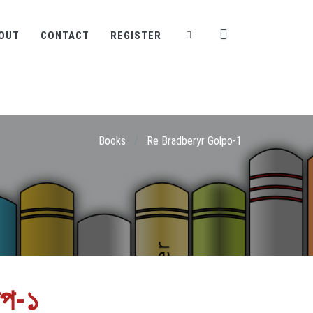
OUT
CONTACT
REGISTER
Books
/
Re Bradberyr Golpo-1
ল্প-১