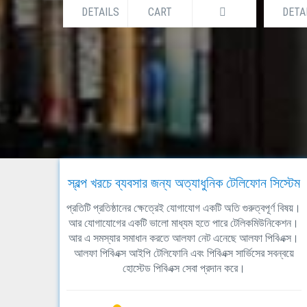
DETAILS
CART
DETAIL
স্বল্প খরচে ব্যবসার জন্য অত্যাধুনিক টেলিফোন সিস্টেম
প্রতিটি প্রতিষ্ঠানের ক্ষেত্রেই যোগাযোগ একটি অতি গুরুত্বপূর্ণ বিষয়।
আর যোগাযোগের একটি ভালো মাধ্যম হতে পারে টেলিকমিউনিকেশন।
আর এ সমস্যার সমাধান করতে আলফা নেট এনেছে আলফা পিবিএক্স।
আলফা পিবিএক্স আইপি টেলিফোনি এবং পিবিএক্স সার্ভিসের সবন্বয়ে
হোস্টেড পিবিএক্স সেবা প্রদান করে।