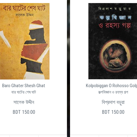
aro Ghater Shesh Ghat
Kolpobiggan O Rohosso Golpo
বার ঘাটের শেষ ঘাট
কল্পবিজ্ঞান ও রহস্য গল্প
সালেক উদ্দীন
বিপ্রদাশ বড়ুয়া
BDT 150.00
BDT 150.00