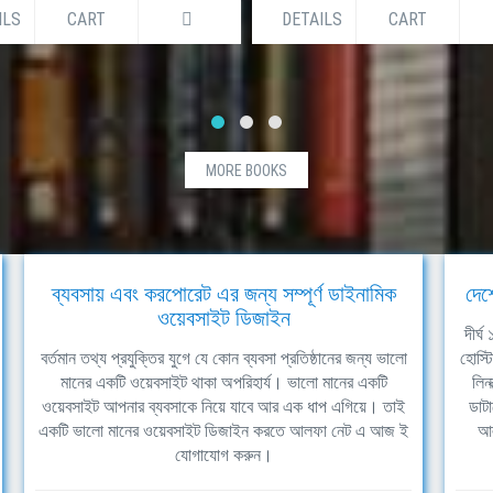
S
CART
DETAILS
CART
MORE BOOKS
ব্যবসায় এবং করপোরেট এর জন্য সম্পূর্ণ ডাইনামিক
দেশ
ওয়েবসাইট ডিজাইন
দীর্
বর্তমান তথ্য প্রযুক্তির যুগে যে কোন ব্যবসা প্রতিষ্ঠানের জন্য ভালো
হোস্ট
মানের একটি ওয়েবসাইট থাকা অপরিহার্য। ভালো মানের একটি
লিন
ওয়েবসাইট আপনার ব্যবসাকে নিয়ে যাবে আর এক ধাপ এগিয়ে। তাই
ডাটা
একটি ভালো মানের ওয়েবসাইট ডিজাইন করতে আলফা নেট এ আজ ই
আল
যোগাযোগ করুন।