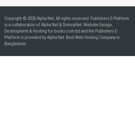
Copyright © 2026 Alpha Net, All rights reserved. Publishers E-Platform
is a collaboration of Alpha Net & SomoyNet.
Website Design
,
Development & Hosting for books.com.bd and the Publishers E-
Platform is provided by Alpha Net. Best
Web Hosting Company in
Bangladesh
.