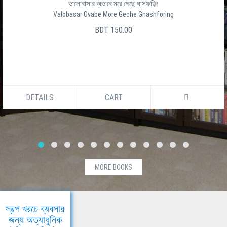
ভালোবাসার অভাবে মরে গেছে ঘাসফড়িং
Valobasar Ovabe More Geche Ghashforing
BDT 150.00
DETAILS
CART
MORE BOOKS
স্বল্প খরচে ব্যবসার
জন্য অত্যাধুনিক