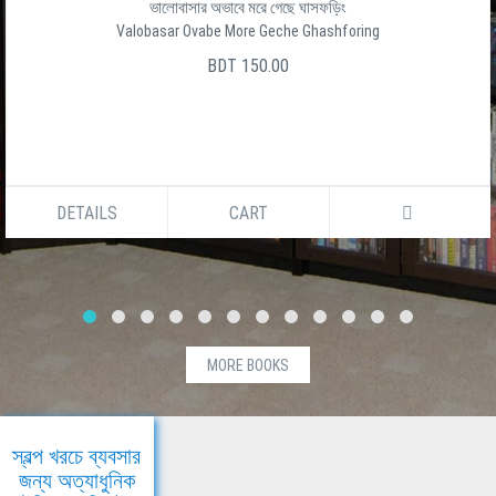
ভালোবাসার অভাবে মরে গেছে ঘাসফড়িং
Valobasar Ovabe More Geche Ghashforing
BDT 150.00
DETAILS
CART
MORE BOOKS
স্বল্প খরচে ব্যবসার
জন্য অত্যাধুনিক