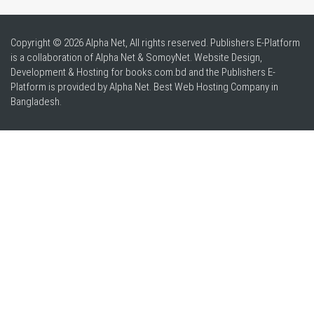
Copyright © 2026 Alpha Net, All rights reserved. Publishers E-Platform
is a collaboration of Alpha Net & SomoyNet.
Website Design
,
Development & Hosting for books.com.bd and the Publishers E-
Platform is provided by Alpha Net. Best
Web Hosting Company in
Bangladesh
.