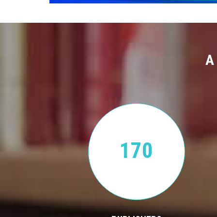
A
170