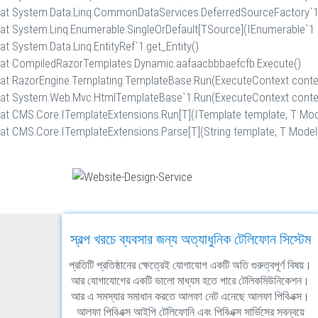
at System.Data.Linq.CommonDataServices.DeferredSourceFactory`1.
at System.Linq.Enumerable.SingleOrDefault[TSource](IEnumerable`1
at System.Data.Linq.EntityRef`1.get_Entity()
at CompiledRazorTemplates.Dynamic.aafaacbbbaefcfb.Execute()
at RazorEngine.Templating.TemplateBase.Run(ExecuteContext conte
at System.Web.Mvc.HtmlTemplateBase`1.Run(ExecuteContext conte
at CMS.Core.ITemplateExtensions.Run[T](ITemplate template, T Mod
at CMS.Core.ITemplateExtensions.Parse[T](String template, T Model
স্বল্প খরচে ব্যবসার জন্য অত্যাধুনিক টেলিফোন সিস্টেম
প্রতিটি প্রতিষ্ঠানের ক্ষেত্রেই যোগাযোগ একটি অতি গুরুত্বপূর্ণ বিষয়।
আর যোগাযোগের একটি ভালো মাধ্যম হতে পারে টেলিকমিউনিকেশন।
আর এ সমস্যার সমাধান করতে আলফা নেট এনেছে আলফা পিবিএক্স।
আলফা পিবিএক্স আইপি টেলিফোনি এবং পিবিএক্স সার্ভিসের সবন্বয়ে