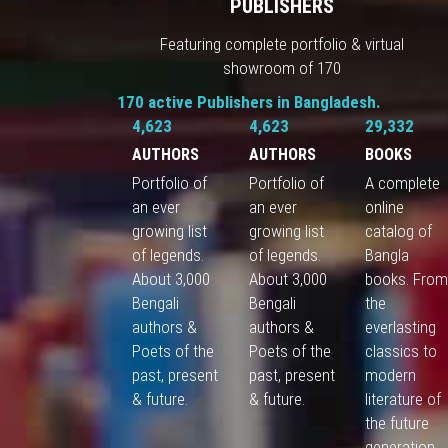
PUBLISHERS
Featuring complete portfolio & virtual
showroom of 170
170 active Publishers in Bangladesh.
4,623
4,623
29,332
AUTHORS
AUTHORS
BOOKS
Portfolio of
Portfolio of
A complete
an ever
an ever
online
growing list
growing list
catalog of
of legends.
of legends.
Bangla
About 3,000
About 3,000
books. Fro
Bengali
Bengali
the
authors &
authors &
everlasting
Poets of the
Poets of the
classics to
past, present
past, present
modern
& future.
& future.
literature of
the future
generation.