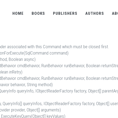
HOME
BOOKS
PUBLISHERS
AUTHORS
AB
ader associated with this Command which must be closed first.
ectionForExecute(SqlCommand command)
hod, Boolean async)
havior cmdBehavior, RunBehavior runBehavior, Boolean returnStre
lean inRetry)
havior cmdBehavior, RunBehavior runBehavior, Boolean returnStre
ior behavior, String method)
 QueryInfo queryInfo, IObjectReaderFactory factory, Object[] parentA
ry, QueryInfo[] queryInfos, IObjectReaderFactory factory, Object[] 
ovider provider, Object[] arguments)
ExecuteKeyQuery(Object[] keyValues)