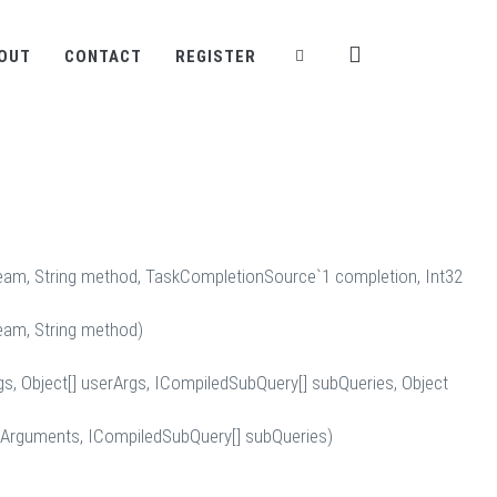
OUT
CONTACT
REGISTER
am, String method, TaskCompletionSource`1 completion, Int32
am, String method)
rgs, Object[] userArgs, ICompiledSubQuery[] subQueries, Object
userArguments, ICompiledSubQuery[] subQueries)