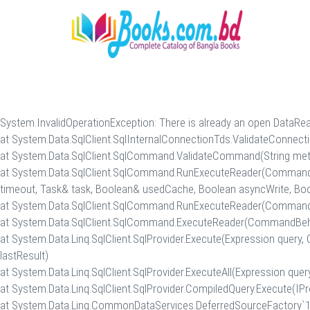
System.InvalidOperationException: There is already an open DataRe
at System.Data.SqlClient.SqlInternalConnectionTds.ValidateConn
at System.Data.SqlClient.SqlCommand.ValidateCommand(String met
at System.Data.SqlClient.SqlCommand.RunExecuteReader(CommandBe
timeout, Task& task, Boolean& usedCache, Boolean asyncWrite, Boo
at System.Data.SqlClient.SqlCommand.RunExecuteReader(CommandBe
at System.Data.SqlClient.SqlCommand.ExecuteReader(CommandBehav
at System.Data.Linq.SqlClient.SqlProvider.Execute(Expression query,
lastResult)
at System.Data.Linq.SqlClient.SqlProvider.ExecuteAll(Expression que
at System.Data.Linq.SqlClient.SqlProvider.CompiledQuery.Execute(IPr
at System.Data.Linq.CommonDataServices.DeferredSourceFactory`1.