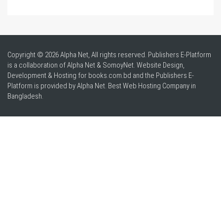
Copyright © 2026 Alpha Net, All rights reserved. Publishers E-Platform
is a collaboration of Alpha Net & SomoyNet.
Website Design
,
Development & Hosting for books.com.bd and the Publishers E-
Platform is provided by Alpha Net. Best
Web Hosting Company in
Bangladesh
.