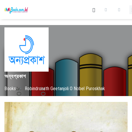
অন্যপ্রকাশ
Books
/
Robindronath Geetanjoli O Nobel Puroskhak