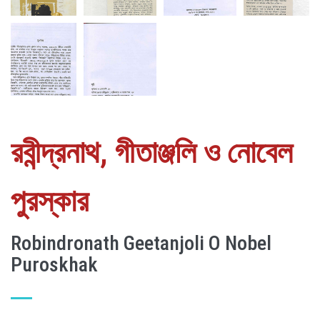
রবীন্দ্রনাথ, গীতাঞ্জলি ও নোবেল
পুরস্কার
Robindronath Geetanjoli O Nobel
Puroskhak